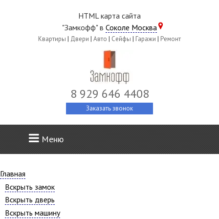
HTML карта сайта
"Замкофф" в
Соколе Москва
Квартиры
|
Двери
|
Авто
|
Сейфы
|
Гаражи
|
Ремонт
8 929 646 4408
Заказать звонок
Меню
Главная
Вскрыть замок
Вскрыть дверь
Вскрыть машину