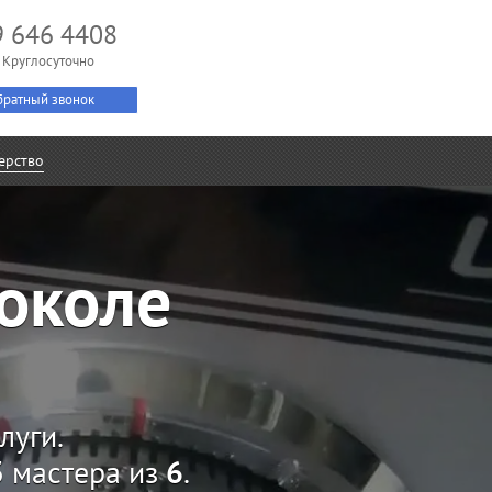
9 646 4408
 Круглосуточно
ратный звонок
ерство
околе
луги.
3
мастера из
6
.