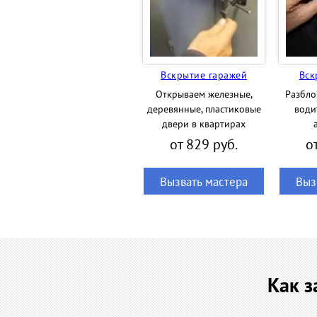
Вскрытие гаражей
Вск
Открываем железные,
Разбло
деревянные, пластиковые
води
двери в квартирах
от 829 руб.
о
Вызвать мастера
Выз
Как з