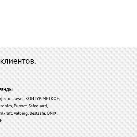
клиентов.
РЕНДЫ
njector, Juwel, КОНТУР, МЕТКОН,
tronics, Рипост, Safeguard,
hlkraft, Valberg, Bestsafe, ONIX,
LE