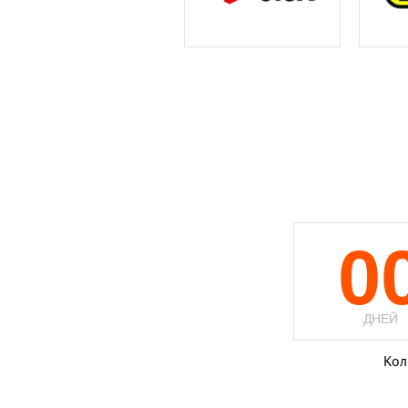
0
ДНЕЙ
Кол