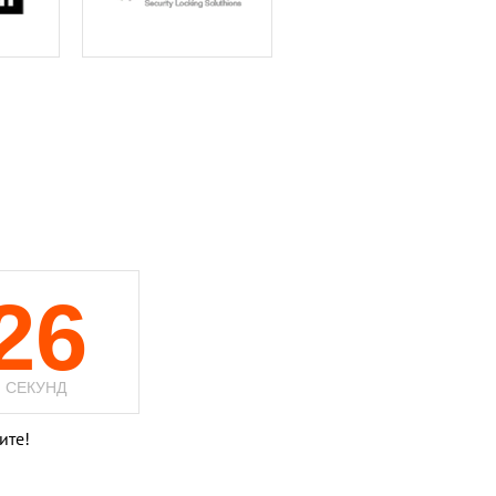
26
СЕКУНД
ите!