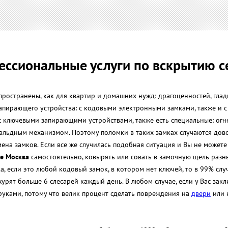
ссиональные услуги по вскрытию 
ространены, как для квартир и домашних нужд: драгоценностей, глад
пирающего устройства: с кодовыми электронными замками, также и с
 ключевыми запирающими устройствами, также есть специальные: огне
вальдным механизмом. Поэтому поломки в таких замках случаются дов
ена замков. Если все же случилась подобная ситуация и Вы не можете 
ле Москва
самостоятельно, ковырять или совать в замочную щель разн
а, если это любой кодовый замок, в котором нет ключей, то в 99% слу
урят больше 6 слесарей каждый день. В любом случае, если у Вас закл
руками, потому что велик процент сделать повреждения на
двери
или н