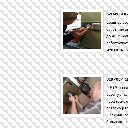
ВРЕМЯ ВСКР
Среднее вр
открытию за
до 40 минут
работоспос
механизма 
ВСКРОЕМ С
В 93% наши
работу с и
профессион
поэтому ра
и сохраннос
большинств