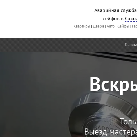
Аварийная служба
сейфов в
Соко
Квартиры
|
Двери
|
Авто
|
Сейфы
|
Га
Главн
Вскр
Толь
Выезд мастер