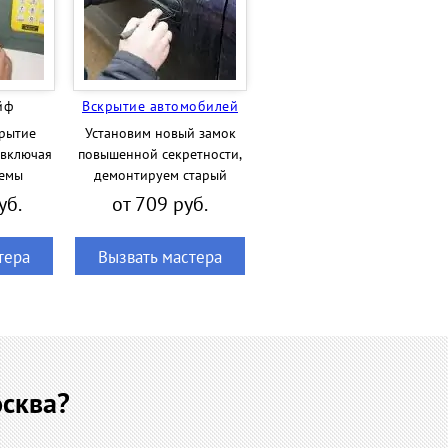
йф
Вскрытие автомобилей
рытие
Установим новый замок
 включая
повышенной секретности,
темы
демонтируем старый
уб.
от 709 руб.
тера
Вызвать мастера
осква?