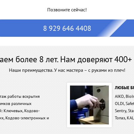
Позвоните сейчас!
8 929 646 4408
аем более 8 лет. Нам доверяют 400+ 
Наши преимущества. У нас мастера – с руками из плеч!
ЛЮБЫЕ Б
таж работы вскрытия
AIKO, BioI
амков различных
OLDI, Safe
й: Ключевых, Кодово-
Sentry, Sta
их, Кодово-электронных и
Топаз, KA