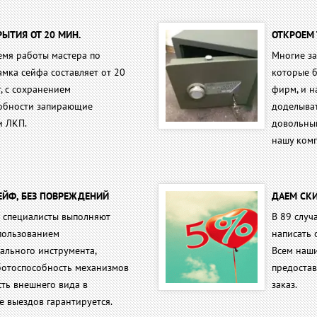
ЫТИЯ ОТ 20 МИН.
ОТКРОЕМ 
емя работы мастера по
Многие за
мка сейфа составляет от 20
которые б
, с сохранением
фирм, и н
обности запирающие
доделыват
и ЛКП.
довольны
нашу ком
ЕЙФ, БЕЗ ПОВРЕЖДЕНИЙ
ДАЕМ СКИ
 специалисты выполняют
В 89 случ
спользованием
написать 
ального инструмента,
Всем наш
ботоспособность механизмов
предоста
ть внешнего вида в
заказ.
е выездов гарантируется.