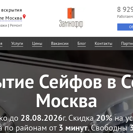
8 92
 вскрытия
Работаем
ле Москва
ражи
|
Ремонт
Об
ая
Услуги
Цены
Вакансии
Блог
Контакты
Партн
ытие Сейфов в С
Москва
ко до
28.08.2026
г. Скидка
20%
на ус
а по районам от
3 минут
. Свободны