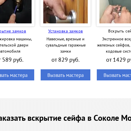
рытие замков
Установка замков
Вскрыть се
кировка машины,
Навесные, врезные и
Экстренное вск
тельской двери
сувальдные гаражные
железных сейфов,
автомобиля
замки
кодовые сис
т 589 руб.
от 829 руб.
от 1429 р
вать мастера
Вызвать мастера
Вызвать мас
аказать вскрытие сейфа в Соколе М